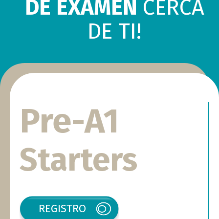
DE EXAMEN
CERCA
DE TI!
Pre-A1
Starters
REGISTRO